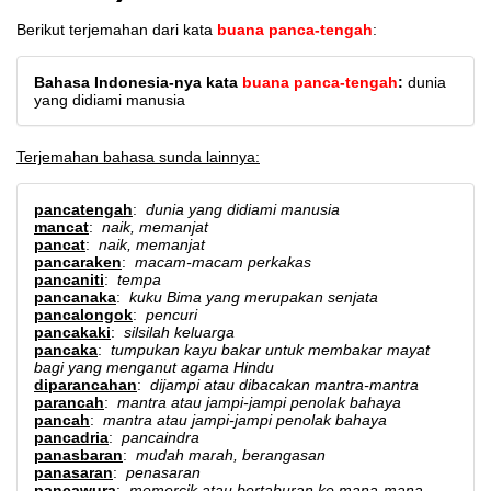
Berikut terjemahan dari kata
buana panca-tengah
:
Bahasa Indonesia-nya kata
buana panca-tengah
:
dunia
yang didiami manusia
Terjemahan bahasa sunda lainnya:
pancatengah
:
dunia yang didiami manusia
mancat
:
naik, memanjat
pancat
:
naik, memanjat
pancaraken
:
macam-macam perkakas
pancaniti
:
tempa
pancanaka
:
kuku Bima yang merupakan senjata
pancalongok
:
pencuri
pancakaki
:
silsilah keluarga
pancaka
:
tumpukan kayu bakar untuk membakar mayat
bagi yang menganut agama Hindu
diparancahan
:
dijampi atau dibacakan mantra-mantra
parancah
:
mantra atau jampi-jampi penolak bahaya
pancah
:
mantra atau jampi-jampi penolak bahaya
pancadria
:
pancaindra
panasbaran
:
mudah marah, berangasan
panasaran
:
penasaran
pancawura
:
memercik atau bertaburan ke mana-mana