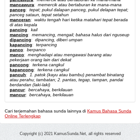
mancawura
:
memercik atau bertaburan ke mana-mana
panceg
:
tepat; pukul dalapan panceg, pukul delapan tepat;
panceg sataun, tepat setahun
manceran
:
waktu tengah hari ketika matahari tepat berada
di atas kepala
pancing
:
kail
mancing
:
memancing, mengail; bahasa halus dari nguseup
dipancing
:
dipancing, diberi umpan
kapancing
:
terpancing
panco
:
berpanco
manco
:
menghadapi atau mengawasi barang atau
pekerjaan orang lain dari dekat
pancong
:
terkena cangkul
kapancong
:
terkena cangkul
pancuh
:
1. patok (kayu atau bambu) penambat binatang
atau perahu; tambatan; 2. pantas, tegap, tampan, pandai
berdandan (laki-laki)
pancur
:
bercahaya, berkilauan
mancur
:
bercahaya, berkilauan
Cari terjemahan bahasa sunda lainnya di
Kamus Bahasa Sunda
Online Terlengkap
Copyright (c) 2021 KamusSunda.Net, all rights reserved