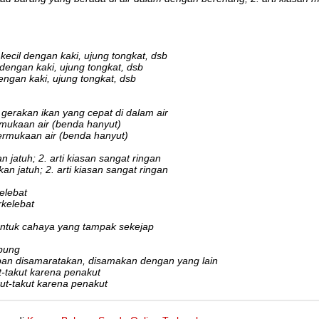
ecil dengan kaki, ujung tongkat, dsb
dengan kaki, ujung tongkat, dsb
ngan kaki, ujung tongkat, dsb
 gerakan ikan yang cepat di dalam air
mukaan air (benda hanyut)
ermukaan air (benda hanyut)
n jatuh; 2. arti kiasan sangat ringan
an jatuh; 2. arti kiasan sangat ringan
elebat
rkelebat
untuk cahaya yang tampak sekejap
pung
an disamaratakan, disamakan dengan yang lain
t-takut karena penakut
ut-takut karena penakut