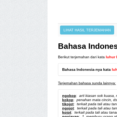
Bahasa Indones
Berikut terjemahan dari kata
luhur
Bahasa Indonesia-nya kata
lu
Terjemahan bahasa sunda lainnya:
ngokop
:
arti kiasan sok kuasa,
kokop
:
penahan mata cincin, d
tikojot
:
terkait pada tali atau 
ngojot
:
terkait pada tali atau 
kojot
:
terkait pada tali atau t
ngojayan
:
1. memburu orang at