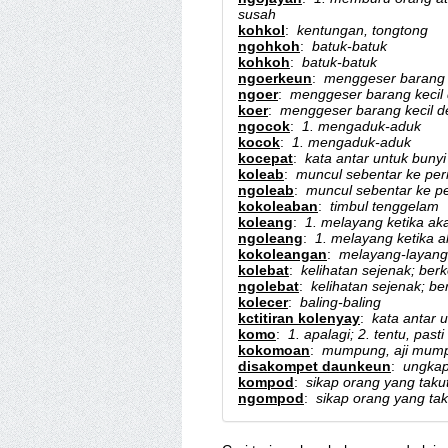
susah
kohkol
:
kentungan, tongtong
ngohkoh
:
batuk-batuk
kohkoh
:
batuk-batuk
ngoerkeun
:
menggeser barang k
ngoer
:
menggeser barang kecil 
koer
:
menggeser barang kecil de
ngocok
:
1. mengaduk-aduk
kocok
:
1. mengaduk-aduk
kocepat
:
kata antar untuk bunyi
koleab
:
muncul sebentar ke per
ngoleab
:
muncul sebentar ke p
kokoleaban
:
timbul tenggelam
koleang
:
1. melayang ketika aka
ngoleang
:
1. melayang ketika ak
kokoleangan
:
melayang-layang
kolebat
:
kelihatan sejenak; berk
ngolebat
:
kelihatan sejenak; be
kolecer
:
baling-baling
kctitiran kolenyay
:
kata antar 
komo
:
1. apalagi; 2. tentu, pasti
kokomoan
:
mumpung, aji mum
disakompet daunkeun
:
ungkap
kompod
:
sikap orang yang taku
ngompod
:
sikap orang yang tak