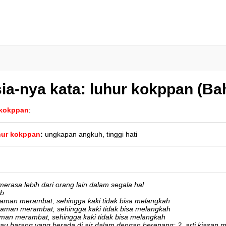
ia-nya kata: luhur kokppan (B
 kokppan
:
hur kokppan
:
ungkapan angkuh, tinggi hati
 merasa lebih dari orang lain dalam segala hal
sb
tanaman merambat, sehingga kaki tidak bisa melangkah
tanaman merambat, sehingga kaki tidak bisa melangkah
anaman merambat, sehingga kaki tidak bisa melangkah
au barang yang berada di air dalam dengan berenang; 2. arti kiasan