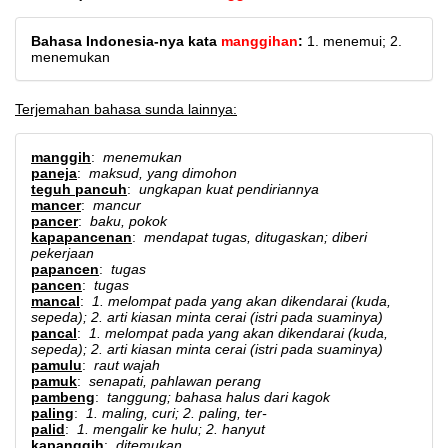
Bahasa Indonesia-nya kata
manggihan
:
1. menemui; 2.
menemukan
Terjemahan bahasa sunda lainnya:
manggih
:
menemukan
paneja
:
maksud, yang dimohon
teguh pancuh
:
ungkapan kuat pendiriannya
mancer
:
mancur
pancer
:
baku, pokok
kapapancenan
:
mendapat tugas, ditugaskan; diberi
pekerjaan
papancen
:
tugas
pancen
:
tugas
mancal
:
1. melompat pada yang akan dikendarai (kuda,
sepeda); 2. arti kiasan minta cerai (istri pada suaminya)
pancal
:
1. melompat pada yang akan dikendarai (kuda,
sepeda); 2. arti kiasan minta cerai (istri pada suaminya)
pamulu
:
raut wajah
pamuk
:
senapati, pahlawan perang
pambeng
:
tanggung; bahasa halus dari kagok
paling
:
1. maling, curi; 2. paling, ter-
palid
:
1. mengalir ke hulu; 2. hanyut
kapanggih
:
ditemukan