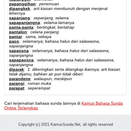
papanggihan
:
penemuan
dipangkek
:
arti kiasan membunuh dengan menjerat
lehernya
sapanjang
:
sepanjang, selama
sapapanjangna
:
selama-lamanya
panta-panta
:
bertingkat, bertahap
pantalon
:
celana panjang
pantar
:
sama, sebaya
paos
:
selamanya; bahasa halus dari salawasna,
sapanjangna
sapaosna
:
selamanya; bahasa halus dari salawasna,
sapanjangna
sapapaosna
:
selamanya; bahasa halus dari salawasna,
sapanjangna
diparak
:
1. dikeringkan serta ditangkap ikannya; arti kiasan
tidak dijamu, bahkan air pun tidak diberi
parandene
:
walaupun, meskipun
parangi
:
roman muka
parapat
:
seperempat
Cari terjemahan bahasa sunda lainnya di
Kamus Bahasa Sunda
Online Terlengkap
Copyright (c) 2021 KamusSunda.Net, all rights reserved