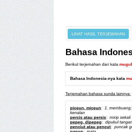
Bahasa Indones
Berikut terjemahan dari kata
mugu
Bahasa Indonesia-nya kata
mu
Terjemahan bahasa sunda lainnya:
piceun, miceun
:
1. membuang; 
kenalan
percis atau persis
:
mirip sekali
pepeg, dipepeg
:
dipukul tanga
penciut atau pencut
:
puncak g
panon
:
mata