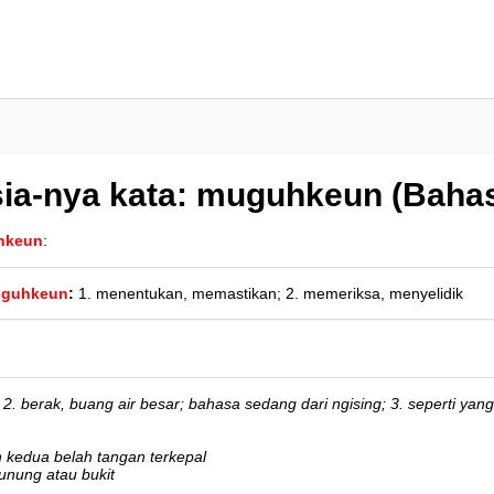
ia-nya kata: muguhkeun (Baha
hkeun
:
guhkeun
:
1. menentukan, memastikan; 2. memeriksa, menyelidik
2. berak, buang air besar; bahasa sedang dari ngising; 3. seperti ya
n kedua belah tangan terkepal
unung atau bukit