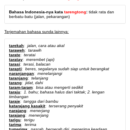
Bahasa Indonesia-nya kata
tarengtong
:
tidak rata dan
berbatu-batu (jalan, pekarangan)
Terjemahan bahasa sunda lainnya:
tarekah
:
jalan, cara atau akal
taraweh
:
tarawih
tarate
:
teratai
taratay
:
merembet (api)
tarasi
:
terasi, balacan
tarapti
:
beres, segalanya sudah siap untuk berangkat
naranjangan
:
menelanjangi
taranjang
:
telanjang
tarang
:
jidat, dahi
taram-taram
:
bisa atau mengerti sedikit
taraju
:
1. bahu; bahasa halus dari taktak; 2. lengan
timbangan
taraje
:
tangga dari bambu
katarajang kasakit
:
terserang penyakit
narajang
:
menerjang
tarajang
:
menerjang
tarigu
:
terigu
tarima
:
terima
tumarima
:
pasrah, berserah diri, menerima keadaan