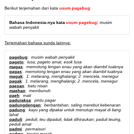
Berikut terjemahan dari kata
usum pagebug
:
Bahasa Indonesia-nya kata
usum pagebug
:
musim
wabah penyakit
Terjemahan bahasa sunda lainnya:
pagebug
:
musim wabah penyakit
pageto
:
lusa; pageto amat, esok lusa
magas
:
memotong lengan enau yang akan diambil tuaknya
pagas
:
memotong lengan enau yang akan diambil tuaknya
magak
:
1. melarang, menghalangi; 2. mencela, menegur
pagak
:
1. melarang, menghalangi; 2. mencela, menegur
paesan
:
batu nisan
maehan
:
membunuh
paeh
:
mati
paduraksa
:
pintu pagar
padungdengan
:
berbantahan, saling merebut kebenaran
padung
:
kayu yang dipakai untuk menutupi mayat di liang
lahat
paduli
:
peduli; teu dipaduli, tidak dihiraukan; paduli teuing,
peduli amat
padmi
:
permaisuri
padma
:
teratai merah