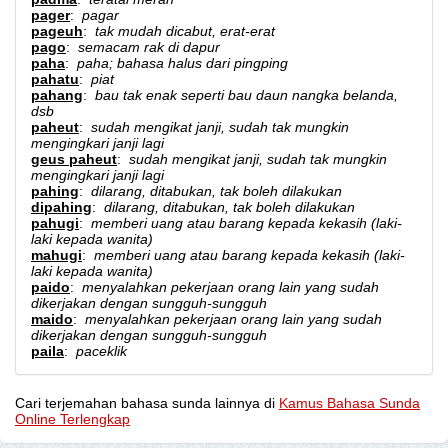
pager
:
pagar
pageuh
:
tak mudah dicabut, erat-erat
pago
:
semacam rak di dapur
paha
:
paha; bahasa halus dari pingping
pahatu
:
piat
pahang
:
bau tak enak seperti bau daun nangka belanda,
dsb
paheut
:
sudah mengikat janji, sudah tak mungkin
mengingkari janji lagi
geus paheut
:
sudah mengikat janji, sudah tak mungkin
mengingkari janji lagi
pahing
:
dilarang, ditabukan, tak boleh dilakukan
dipahing
:
dilarang, ditabukan, tak boleh dilakukan
pahugi
:
memberi uang atau barang kepada kekasih (laki-
laki kepada wanita)
mahugi
:
memberi uang atau barang kepada kekasih (laki-
laki kepada wanita)
paido
:
menyalahkan pekerjaan orang lain yang sudah
dikerjakan dengan sungguh-sungguh
maido
:
menyalahkan pekerjaan orang lain yang sudah
dikerjakan dengan sungguh-sungguh
paila
:
paceklik
Cari terjemahan bahasa sunda lainnya di
Kamus Bahasa Sunda
Online Terlengkap