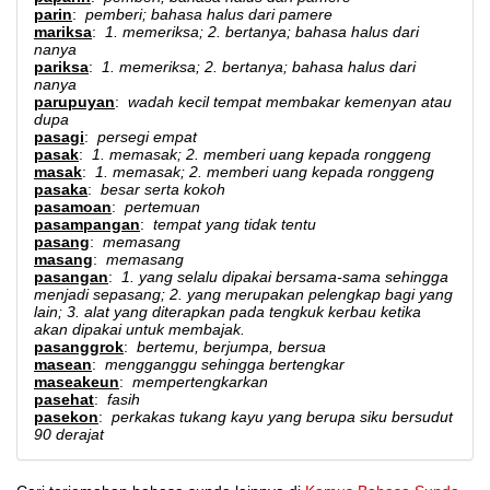
parin
:
pemberi; bahasa halus dari pamere
mariksa
:
1. memeriksa; 2. bertanya; bahasa halus dari
nanya
pariksa
:
1. memeriksa; 2. bertanya; bahasa halus dari
nanya
parupuyan
:
wadah kecil tempat membakar kemenyan atau
dupa
pasagi
:
persegi empat
pasak
:
1. memasak; 2. memberi uang kepada ronggeng
masak
:
1. memasak; 2. memberi uang kepada ronggeng
pasaka
:
besar serta kokoh
pasamoan
:
pertemuan
pasampangan
:
tempat yang tidak tentu
pasang
:
memasang
masang
:
memasang
pasangan
:
1. yang selalu dipakai bersama-sama sehingga
menjadi sepasang; 2. yang merupakan pelengkap bagi yang
lain; 3. alat yang diterapkan pada tengkuk kerbau ketika
akan dipakai untuk membajak.
pasanggrok
:
bertemu, berjumpa, bersua
masean
:
mengganggu sehingga bertengkar
maseakeun
:
mempertengkarkan
pasehat
:
fasih
pasekon
:
perkakas tukang kayu yang berupa siku bersudut
90 derajat