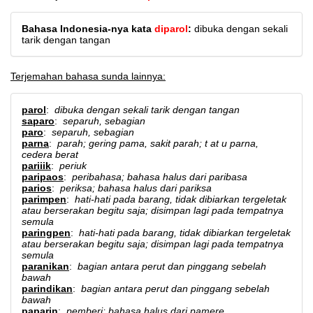
Bahasa Indonesia-nya kata
diparol
:
dibuka dengan sekali
tarik dengan tangan
Terjemahan bahasa sunda lainnya:
parol
:
dibuka dengan sekali tarik dengan tangan
saparo
:
separuh, sebagian
paro
:
separuh, sebagian
parna
:
parah; gering pama, sakit parah; t at u parna,
cedera berat
pariiik
:
periuk
paripaos
:
peribahasa; bahasa halus dari paribasa
parios
:
periksa; bahasa halus dari pariksa
parimpen
:
hati-hati pada barang, tidak dibiarkan tergeletak
atau berserakan begitu saja; disimpan lagi pada tempatnya
semula
paringpen
:
hati-hati pada barang, tidak dibiarkan tergeletak
atau berserakan begitu saja; disimpan lagi pada tempatnya
semula
paranikan
:
bagian antara perut dan pinggang sebelah
bawah
parindikan
:
bagian antara perut dan pinggang sebelah
bawah
paparin
:
pemberi; bahasa halus dari pamere