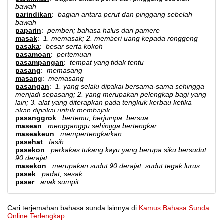
bawah
parindikan
:
bagian antara perut dan pinggang sebelah
bawah
paparin
:
pemberi; bahasa halus dari pamere
masak
:
1. memasak; 2. memberi uang kepada ronggeng
pasaka
:
besar serta kokoh
pasamoan
:
pertemuan
pasampangan
:
tempat yang tidak tentu
pasang
:
memasang
masang
:
memasang
pasangan
:
1. yang selalu dipakai bersama-sama sehingga
menjadi sepasang; 2. yang merupakan pelengkap bagi yang
lain; 3. alat yang diterapkan pada tengkuk kerbau ketika
akan dipakai untuk membajak.
pasanggrok
:
bertemu, berjumpa, bersua
masean
:
mengganggu sehingga bertengkar
maseakeun
:
mempertengkarkan
pasehat
:
fasih
pasekon
:
perkakas tukang kayu yang berupa siku bersudut
90 derajat
masekon
:
merupakan sudut 90 derajat, sudut tegak lurus
pasek
:
padat, sesak
paser
:
anak sumpit
Cari terjemahan bahasa sunda lainnya di
Kamus Bahasa Sunda
Online Terlengkap