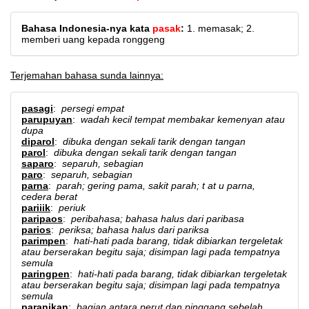
Bahasa Indonesia-nya kata
pasak
:
1. memasak; 2.
memberi uang kepada ronggeng
Terjemahan bahasa sunda lainnya:
pasagi
:
persegi empat
parupuyan
:
wadah kecil tempat membakar kemenyan atau
dupa
diparol
:
dibuka dengan sekali tarik dengan tangan
parol
:
dibuka dengan sekali tarik dengan tangan
saparo
:
separuh, sebagian
paro
:
separuh, sebagian
parna
:
parah; gering pama, sakit parah; t at u parna,
cedera berat
pariiik
:
periuk
paripaos
:
peribahasa; bahasa halus dari paribasa
parios
:
periksa; bahasa halus dari pariksa
parimpen
:
hati-hati pada barang, tidak dibiarkan tergeletak
atau berserakan begitu saja; disimpan lagi pada tempatnya
semula
paringpen
:
hati-hati pada barang, tidak dibiarkan tergeletak
atau berserakan begitu saja; disimpan lagi pada tempatnya
semula
paranikan
:
bagian antara perut dan pinggang sebelah