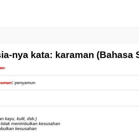
ia-nya kata: karaman (Bahasa 
an
:
raman
:
penyamun
n kayu, kulit, dsb.)
, tidak menimbulkan kesusahan
imbulkan kesusahan