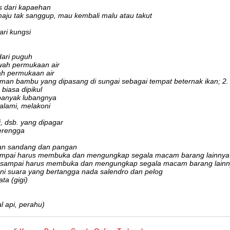
s dari kapaehan
aju tak sanggup, mau kembali malu atau takut
ari kungsi
dari puguh
ah permukaan air
h permukaan air
aman bambu yang dipasang di sungai sebagai tempat beternak ikan; 2
biasa dipikul
banyak lubangnya
lami, melakoni
, dsb. yang dipagar
erengga
an sandang dan pangan
sampai harus membuka dan mengungkap segala macam barang lainnya
g sampai harus membuka dan mengungkap segala macam barang lain
ni suara yang bertangga nada salendro dan pelog
ata (gigi)
l api, perahu)