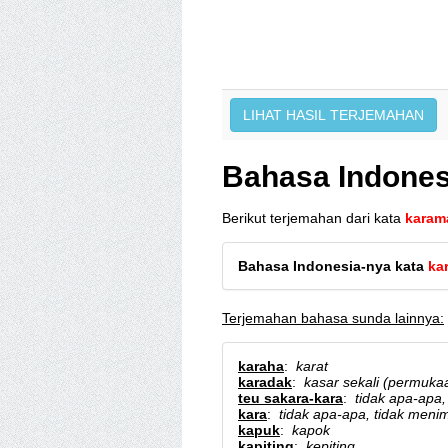
Bahasa Indones
Berikut terjemahan dari kata
karam
Bahasa Indonesia-nya kata
ka
Terjemahan bahasa sunda lainnya:
karaha
:
karat
karadak
:
kasar sekali (permukaa
teu sakara-kara
:
tidak apa-apa
kara
:
tidak apa-apa, tidak men
kapuk
:
kapok
kapiting
:
kepiting