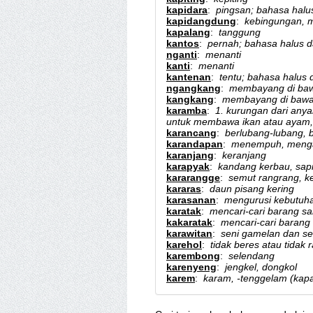
kapidara
:
pingsan; bahasa halu
kapidangdung
:
kebingungan, m
kapalang
:
tanggung
kantos
:
pernah; bahasa halus d
nganti
:
menanti
kanti
:
menanti
kantenan
:
tentu; bahasa halus 
ngangkang
:
membayang di baw
kangkang
:
membayang di bawa
karamba
:
1. kurungan dari any
untuk membawa ikan atau ayam, 
karancang
:
berlubang-lubang, 
karandapan
:
menempuh, menga
karanjang
:
keranjang
karapyak
:
kandang kerbau, sapi
kararangge
:
semut rangrang, k
kararas
:
daun pisang kering
karasanan
:
mengurusi kebutuh
karatak
:
mencari-cari barang 
kakaratak
:
mencari-cari baran
karawitan
:
seni gamelan dan se
karehol
:
tidak beres atau tidak r
karembong
:
selendang
karenyeng
:
jengkel, dongkol
karem
:
karam, -tenggelam (kapa