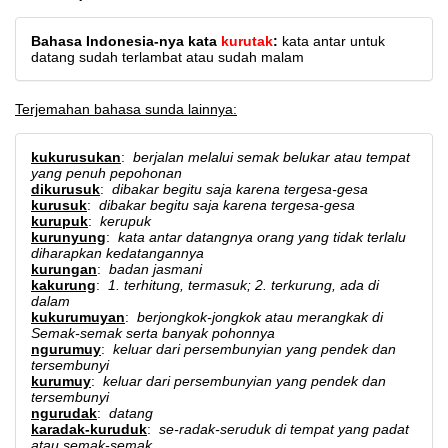
Bahasa Indonesia-nya kata
kurutak
:
kata antar untuk
datang sudah terlambat atau sudah malam
Terjemahan bahasa sunda lainnya:
kukurusukan
:
berjalan melalui semak belukar atau tempat
yang penuh pepohonan
dikurusuk
:
dibakar begitu saja karena tergesa-gesa
kurusuk
:
dibakar begitu saja karena tergesa-gesa
kurupuk
:
kerupuk
kurunyung
:
kata antar datangnya orang yang tidak terlalu
diharapkan kedatangannya
kurungan
:
badan jasmani
kakurung
:
1. terhitung, termasuk; 2. terkurung, ada di
dalam
kukurumuyan
:
berjongkok-jongkok atau merangkak di
Semak-semak serta banyak pohonnya
ngurumuy
:
keluar dari persembunyian yang pendek dan
tersembunyi
kurumuy
:
keluar dari persembunyian yang pendek dan
tersembunyi
ngurudak
:
datang
karadak-kuruduk
:
se-radak-seruduk di tempat yang padat
atau semak-semak