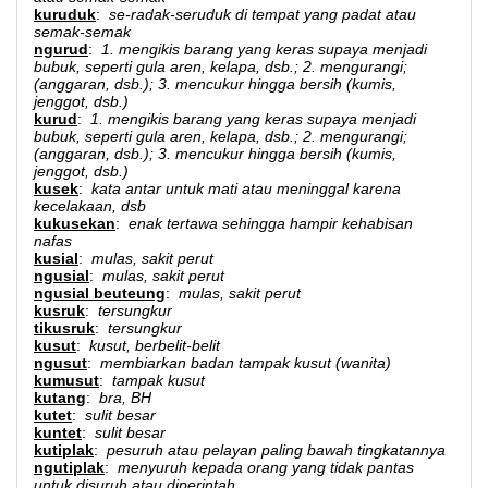
kuruduk
:
se-radak-seruduk di tempat yang padat atau
semak-semak
ngurud
:
1. mengikis barang yang keras supaya menjadi
bubuk, seperti gula aren, kelapa, dsb.; 2. mengurangi;
(anggaran, dsb.); 3. mencukur hingga bersih (kumis,
jenggot, dsb.)
kurud
:
1. mengikis barang yang keras supaya menjadi
bubuk, seperti gula aren, kelapa, dsb.; 2. mengurangi;
(anggaran, dsb.); 3. mencukur hingga bersih (kumis,
jenggot, dsb.)
kusek
:
kata antar untuk mati atau meninggal karena
kecelakaan, dsb
kukusekan
:
enak tertawa sehingga hampir kehabisan
nafas
kusial
:
mulas, sakit perut
ngusial
:
mulas, sakit perut
ngusial beuteung
:
mulas, sakit perut
kusruk
:
tersungkur
tikusruk
:
tersungkur
kusut
:
kusut, berbelit-belit
ngusut
:
membiarkan badan tampak kusut (wanita)
kumusut
:
tampak kusut
kutang
:
bra, BH
kutet
:
sulit besar
kuntet
:
sulit besar
kutiplak
:
pesuruh atau pelayan paling bawah tingkatannya
ngutiplak
:
menyuruh kepada orang yang tidak pantas
untuk disuruh atau diperintah