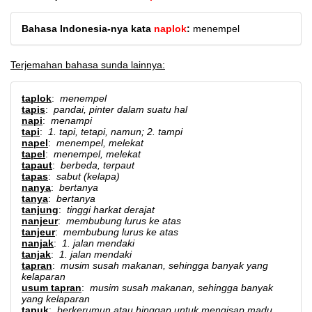
Bahasa Indonesia-nya kata
naplok
:
menempel
Terjemahan bahasa sunda lainnya:
taplok
:
menempel
tapis
:
pandai, pinter dalam suatu hal
napi
:
menampi
tapi
:
1. tapi, tetapi, namun; 2. tampi
napel
:
menempel, melekat
tapel
:
menempel, melekat
tapaut
:
berbeda, terpaut
tapas
:
sabut (kelapa)
nanya
:
bertanya
tanya
:
bertanya
tanjung
:
tinggi harkat derajat
nanjeur
:
membubung lurus ke atas
tanjeur
:
membubung lurus ke atas
nanjak
:
1. jalan mendaki
tanjak
:
1. jalan mendaki
tapran
:
musim susah makanan, sehingga banyak yang
kelaparan
usum tapran
:
musim susah makanan, sehingga banyak
yang kelaparan
tapuk
:
berkerumun atau hinggap untuk mengisap madu