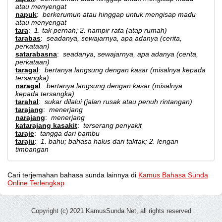
atau menyengat
napuk
:
berkerumun atau hinggap untuk mengisap madu
atau menyengat
tara
:
1. tak pernah; 2. hampir rata (atap rumah)
tarabas
:
seadanya, sewajarnya, apa adanya (cerita,
perkataan)
satarabasna
:
seadanya, sewajarnya, apa adanya (cerita,
perkataan)
taragal
:
bertanya langsung dengan kasar (misalnya kepada
tersangka)
naragal
:
bertanya langsung dengan kasar (misalnya
kepada tersangka)
tarahal
:
sukar dilalui (jalan rusak atau penuh rintangan)
tarajang
:
menerjang
narajang
:
menerjang
katarajang kasakit
:
terserang penyakit
taraje
:
tangga dari bambu
taraju
:
1. bahu; bahasa halus dari taktak; 2. lengan
timbangan
Cari terjemahan bahasa sunda lainnya di
Kamus Bahasa Sunda
Online Terlengkap
Copyright (c) 2021 KamusSunda.Net, all rights reserved