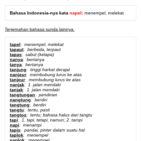
Bahasa Indonesia-nya kata
napel
:
menempel, melekat
Terjemahan bahasa sunda lainnya:
tapel
:
menempel, melekat
tapaut
:
berbeda, terpaut
tapas
:
sabut (kelapa)
nanya
:
bertanya
tanya
:
bertanya
tanjung
:
tinggi harkat derajat
nanjeur
:
membubung lurus ke atas
tanjeur
:
membubung lurus ke atas
nanjak
:
1. jalan mendaki
tanjak
:
1. jalan mendaki
tangtungan
:
pendirian
nangtung
:
berdiri
tangtung
:
berdiri
tangtu
:
tentu, pasti
tangtos
:
tentu; bahasa halus dari tangtu
tapi
:
1. tapi, tetapi, namun; 2. tampi
napi
:
menampi
tapis
:
pandai, pinter dalam suatu hal
taplok
:
menempel
naplok
:
menempel