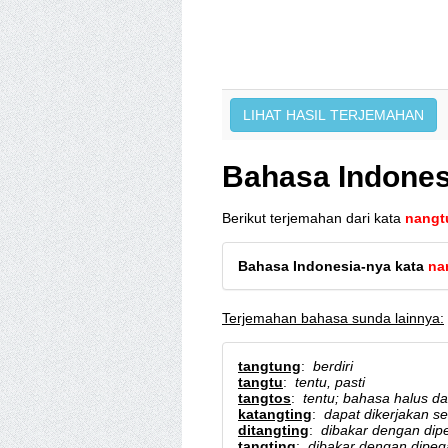
Bahasa Indones
Berikut terjemahan dari kata
nangt
Bahasa Indonesia-nya kata
na
Terjemahan bahasa sunda lainnya:
tangtung
:
berdiri
tangtu
:
tentu, pasti
tangtos
:
tentu; bahasa halus da
katangting
:
dapat dikerjakan se
ditangting
:
dibakar dengan dip
tangting
:
dibakar dengan dipeg