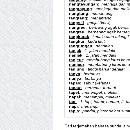
nangtayungan
:
menjaga dan m
tangtayung
:
menjaga dan meli
nangtang
:
menantang
tangtang
:
menantang
tangsel
:
ganjal (kecil)
nangreu
:
berbaring agak bersa
tangreu
:
berbaring agak bersan
tangkurak
:
kepala atau tulang 
tangkur
:
kuda laut
tangtungan
:
pendirian
tanjak
:
1. jalan mendaki
nanjak
:
1. jalan mendaki
tanjeur
:
membubung lurus ke a
nanjeur
:
membubung lurus ke a
tanjung
:
tinggi harkat derajat
tanya
:
bertanya
nanya
:
bertanya
tapas
:
sabut (kelapa)
tapaut
:
berbeda, terpaut
tapel
:
menempel, melekat
napel
:
menempel, melekat
tapi
:
1. tapi, tetapi, namun; 2. t
napi
:
menampi
tapis
:
pandai, pinter dalam suat
Cari terjemahan bahasa sunda lain