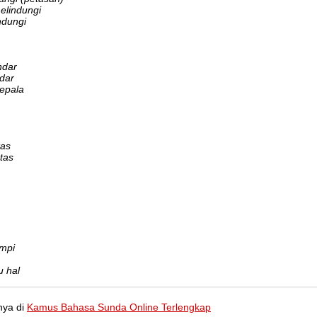
elindungi
ndungi
ndar
dar
kepala
tas
tas
ampi
u hal
nya di
Kamus Bahasa Sunda Online Terlengkap