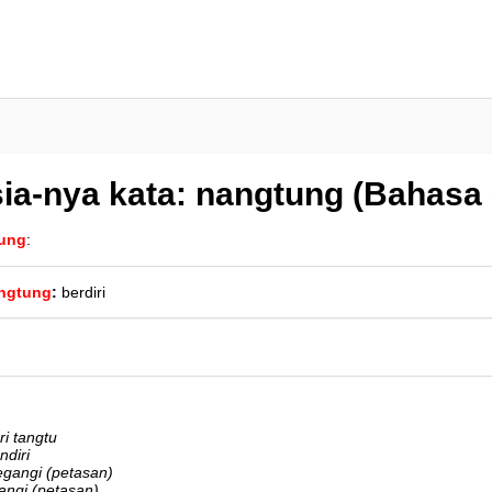
ia-nya kata: nangtung (Bahasa
ung
:
ngtung
:
berdiri
ri tangtu
ndiri
egangi (petasan)
angi (petasan)