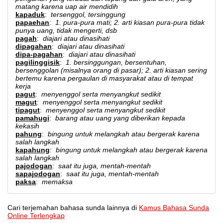
matang karena uap air mendidih
kapaduk
:
tersenggol, tersinggung
papaehan
:
1. pura-pura mati; 2. arti kiasan pura-pura tidak
punya uang, tidak mengerti, dsb
pagah
:
diajari atau dinasihati
dipagahan
:
diajari atau dinasihati
dipa-pagahan
:
diajari atau dinasihati
pagilinggisik
:
1. bersinggungan, bersentuhan,
bersenggolan (misalnya orang di pasar); 2. arti kiasan sering
bertemu karena pergaulan di masyarakat atau di tempat
kerja
pagut
:
menyenggol serta menyangkut sedikit
magut
:
menyenggol serta menyangkut sedikit
tipagut
:
menyenggol serta menyangkut sedikit
pamahugi
:
barang atau uang yang diberikan kepada
kekasih
pahung
:
bingung untuk melangkah atau bergerak karena
salah langkah
kapahung
:
bingung untuk melangkah atau bergerak karena
salah langkah
pajodogan
:
saat itu juga, mentah-mentah
sapajodogan
:
saat itu juga, mentah-mentah
paksa
:
memaksa
Cari terjemahan bahasa sunda lainnya di
Kamus Bahasa Sunda
Online Terlengkap