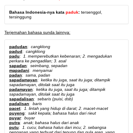
Bahasa Indonesia-nya kata
paduk
:
tersenggol,
tersinggung
Terjemahan bahasa sunda lainnya:
padudan
:
cangklong
padud
:
cangklong
padu
:
1. memperebutkan kebenaran; 2. mengadukan
perkara ke pengadilan; 3. asal
sapadan
:
seimbang, sepadan
mapadani
:
menyamai
padan
:
sama, padan
sapadamayan
:
ketika itu juga, saat itu juga; ditampik
sapadamayan, ditolak saat itu juga
padamayan
:
ketika itu juga, saat itu juga; ditampik
sapadamayan, ditolak saat itu juga
sapadalisan
:
sebaris (puisi, dsb)
padalisan
:
baris
pacet
:
1. lintah yang hidup di darat; 2. macet-macet
puyeng
:
sakit kepala; bahasa halus dari rieut
puyar
:
buyar
putra
:
anak; bahasa halus dari anak
putu
:
1. cucu; bahasa halus dari incu; 2. sebangsa
penganan yang terbuat dari tepung dan gula aren, yang