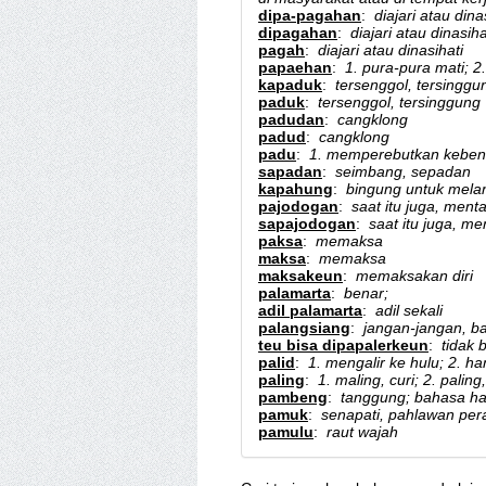
dipa-pagahan
:
diajari atau dina
dipagahan
:
diajari atau dinasiha
pagah
:
diajari atau dinasihati
papaehan
:
1. pura-pura mati; 2
kapaduk
:
tersenggol, tersinggu
paduk
:
tersenggol, tersinggung
padudan
:
cangklong
padud
:
cangklong
padu
:
1. memperebutkan kebena
sapadan
:
seimbang, sepadan
kapahung
:
bingung untuk mela
pajodogan
:
saat itu juga, men
sapajodogan
:
saat itu juga, m
paksa
:
memaksa
maksa
:
memaksa
maksakeun
:
memaksakan diri
palamarta
:
benar;
adil palamarta
:
adil sekali
palangsiang
:
jangan-jangan, ba
teu bisa dipapalerkeun
:
tidak 
palid
:
1. mengalir ke hulu; 2. ha
paling
:
1. maling, curi; 2. paling,
pambeng
:
tanggung; bahasa ha
pamuk
:
senapati, pahlawan per
pamulu
:
raut wajah