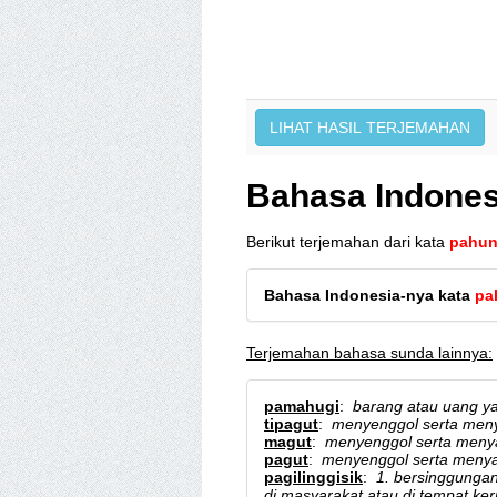
Bahasa Indones
Berikut terjemahan dari kata
pahu
Bahasa Indonesia-nya kata
pa
Terjemahan bahasa sunda lainnya:
pamahugi
:
barang atau uang ya
tipagut
:
menyenggol serta meny
magut
:
menyenggol serta menya
pagut
:
menyenggol serta menyan
pagilinggisik
:
1. bersinggungan
di masyarakat atau di tempat ker