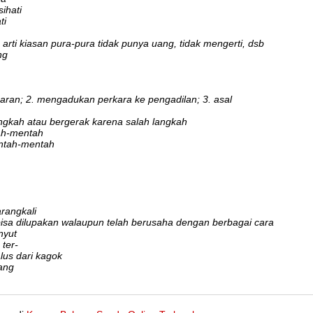
sihati
ti
. arti kiasan pura-pura tidak punya uang, tidak mengerti, dsb
ng
ran; 2. mengadukan perkara ke pengadilan; 3. asal
ngkah atau bergerak karena salah langkah
tah-mentah
entah-mentah
rangkali
bisa dilupakan walaupun telah berusaha dengan berbagai cara
nyut
 ter-
lus dari kagok
ang