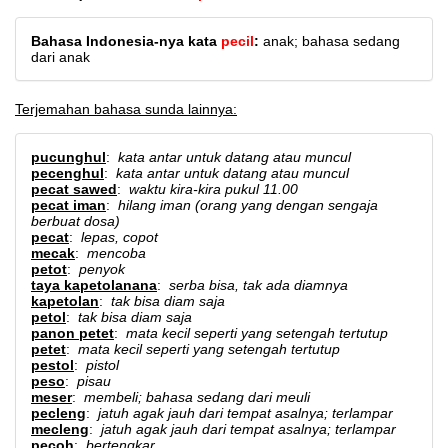
Bahasa Indonesia-nya kata
pecil
:
anak; bahasa sedang
dari anak
Terjemahan bahasa sunda lainnya:
pucunghul
:
kata antar untuk datang atau muncul
pecenghul
:
kata antar untuk datang atau muncul
pecat sawed
:
waktu kira-kira pukul 11.00
pecat iman
:
hilang iman (orang yang dengan sengaja
berbuat dosa)
pecat
:
lepas, copot
mecak
:
mencoba
petot
:
penyok
taya kapetolanana
:
serba bisa, tak ada diamnya
kapetolan
:
tak bisa diam saja
petol
:
tak bisa diam saja
panon petet
:
mata kecil seperti yang setengah tertutup
petet
:
mata kecil seperti yang setengah tertutup
pestol
:
pistol
peso
:
pisau
meser
:
membeli; bahasa sedang dari meuli
pecleng
:
jatuh agak jauh dari tempat asalnya; terlampar
mecleng
:
jatuh agak jauh dari tempat asalnya; terlampar
pecoh
:
bertengkar