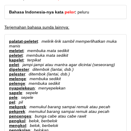
Bahasa Indonesia-nya kata
pelor
:
peluru
Terjemahan bahasa sunda lainnya:
palatat-peletet
:
melirik-lirik sambil memperlihatkan muka
manis
meletet
:
membuka mata sedikit
peletet
:
membuka mata sedikit
kapelet
:
terpikat
pelet
:
jampi-jampi atau mantra agar dicintai (seseorang)
dipelester
:
ditembok (lantai, dsb.)
pelester
:
ditembok (lantai, dsb.)
melenge
:
membuka sedikit
pelenge
:
membuka sedikit
nyapelekeun
:
menyepelekan
sapele
:
sepele
pele
:
sepele
pel
:
pil
mekprek
:
memukul barang sampai remuk atau pecah
pekprek
:
memukul barang sampai remuk atau pecah
pencenges
:
bunga cabe atau cabe rawit
pengkol
:
belok, berbelok
mengkol
:
belok, berbelok
pengkolan
:
belokan