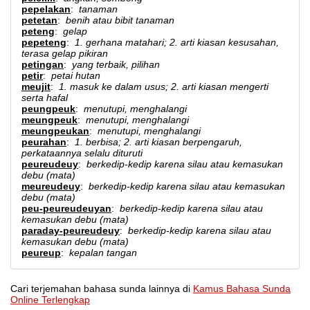
pepelakan
:
tanaman
petetan
:
benih atau bibit tanaman
peteng
:
gelap
pepeteng
:
1. gerhana matahari; 2. arti kiasan kesusahan,
terasa gelap pikiran
petingan
:
yang terbaik, pilihan
petir
:
petai hutan
meujit
:
1. masuk ke dalam usus; 2. arti kiasan mengerti
serta hafal
peungpeuk
:
menutupi, menghalangi
meungpeuk
:
menutupi, menghalangi
meungpeukan
:
menutupi, menghalangi
peurahan
:
1. berbisa; 2. arti kiasan berpengaruh,
perkataannya selalu dituruti
peureudeuy
:
berkedip-kedip karena silau atau kemasukan
debu (mata)
meureudeuy
:
berkedip-kedip karena silau atau kemasukan
debu (mata)
peu-peureudeuyan
:
berkedip-kedip karena silau atau
kemasukan debu (mata)
paraday-peureudeuy
:
berkedip-kedip karena silau atau
kemasukan debu (mata)
peureup
:
kepalan tangan
Cari terjemahan bahasa sunda lainnya di
Kamus Bahasa Sunda
Online Terlengkap