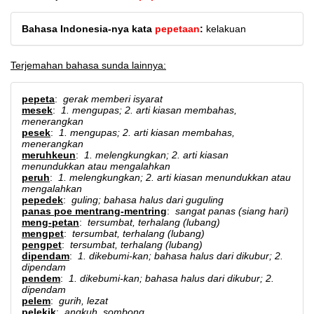
Bahasa Indonesia-nya kata
pepetaan
:
kelakuan
Terjemahan bahasa sunda lainnya:
pepeta
:
gerak memberi isyarat
mesek
:
1. mengupas; 2. arti kiasan membahas,
menerangkan
pesek
:
1. mengupas; 2. arti kiasan membahas,
menerangkan
meruhkeun
:
1. melengkungkan; 2. arti kiasan
menundukkan atau mengalahkan
peruh
:
1. melengkungkan; 2. arti kiasan menundukkan atau
mengalahkan
pepedek
:
guling; bahasa halus dari guguling
panas poe mentrang-mentring
:
sangat panas (siang hari)
meng-petan
:
tersumbat, terhalang (lubang)
mengpet
:
tersumbat, terhalang (lubang)
pengpet
:
tersumbat, terhalang (lubang)
dipendam
:
1. dikebumi-kan; bahasa halus dari dikubur; 2.
dipendam
pendem
:
1. dikebumi-kan; bahasa halus dari dikubur; 2.
dipendam
pelem
:
gurih, lezat
pelekik
:
angkuh, sombong