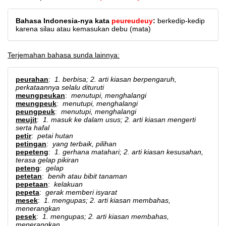
Bahasa Indonesia-nya kata
peureudeuy
:
berkedip-kedip
karena silau atau kemasukan debu (mata)
Terjemahan bahasa sunda lainnya:
peurahan
:
1. berbisa; 2. arti kiasan berpengaruh,
perkataannya selalu dituruti
meungpeukan
:
menutupi, menghalangi
meungpeuk
:
menutupi, menghalangi
peungpeuk
:
menutupi, menghalangi
meujit
:
1. masuk ke dalam usus; 2. arti kiasan mengerti
serta hafal
petir
:
petai hutan
petingan
:
yang terbaik, pilihan
pepeteng
:
1. gerhana matahari; 2. arti kiasan kesusahan,
terasa gelap pikiran
peteng
:
gelap
petetan
:
benih atau bibit tanaman
pepetaan
:
kelakuan
pepeta
:
gerak memberi isyarat
mesek
:
1. mengupas; 2. arti kiasan membahas,
menerangkan
pesek
:
1. mengupas; 2. arti kiasan membahas,
menerangkan