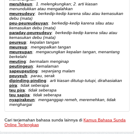
meruhkeun
:
1. melengkungkan; 2. arti kiasan
menundukkan atau mengalahkan
meureudeuy
:
berkedip-kedip karena silau atau kemasukan
debu (mata)
peu-peureudeuyan
:
berkedip-kedip karena silau atau
kemasukan debu (mata)
paraday-peureudeuy
:
berkedip-kedip karena silau atau
kemasukan debu (mata)
peureup
:
kepalan tangan
meureup
:
mengepalkan tangan
meureupan
:
mengacungkan kepalan tangan, menantang
berkelahi
meuting
:
bermalam menginap
peutingeun
:
kemalaman
sapeupeuting
:
sepanjang malam
peuyeuh
:
parau, serak
dipinding-pinding
:
arti kiasan ditutup-tutupi, dirahasiakan
pira
:
tidak seberapa
teu pira
:
tidak seberapa
teu sapira
:
tidak seberapa
nyapirakeun
:
menganggap remeh, meremehkan, tidak
menghargai
Cari terjemahan bahasa sunda lainnya di
Kamus Bahasa Sunda
Online Terlengkap