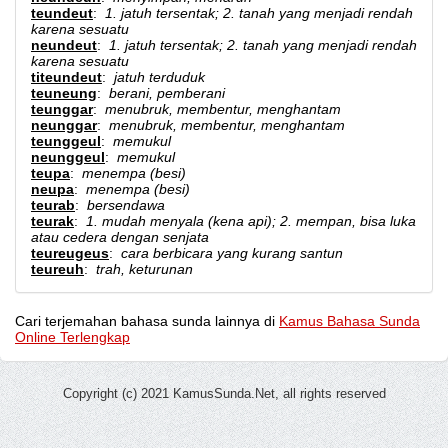
teundeut
:
1. jatuh tersentak; 2. tanah yang menjadi rendah
karena sesuatu
neundeut
:
1. jatuh tersentak; 2. tanah yang menjadi rendah
karena sesuatu
titeundeut
:
jatuh terduduk
teuneung
:
berani, pemberani
teunggar
:
menubruk, membentur, menghantam
neunggar
:
menubruk, membentur, menghantam
teunggeul
:
memukul
neunggeul
:
memukul
teupa
:
menempa (besi)
neupa
:
menempa (besi)
teurab
:
bersendawa
teurak
:
1. mudah menyala (kena api); 2. mempan, bisa luka
atau cedera dengan senjata
teureugeus
:
cara berbicara yang kurang santun
teureuh
:
trah, keturunan
Cari terjemahan bahasa sunda lainnya di
Kamus Bahasa Sunda
Online Terlengkap
Copyright (c) 2021 KamusSunda.Net, all rights reserved