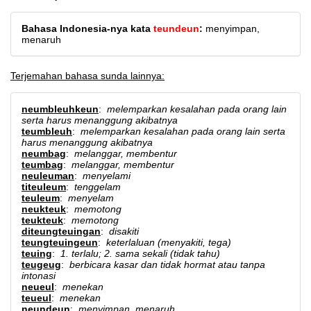
Bahasa Indonesia-nya kata
teundeun
:
menyimpan,
menaruh
Terjemahan bahasa sunda lainnya:
neumbleuhkeun
:
melemparkan kesalahan pada orang lain
serta harus menanggung akibatnya
teumbleuh
:
melemparkan kesalahan pada orang lain serta
harus menanggung akibatnya
neumbag
:
melanggar, membentur
teumbag
:
melanggar, membentur
neuleuman
:
menyelami
titeuleum
:
tenggelam
teuleum
:
menyelam
neukteuk
:
memotong
teukteuk
:
memotong
diteungteuingan
:
disakiti
teungteuingeun
:
keterlaluan (menyakiti, tega)
teuing
:
1. terlalu; 2. sama sekali (tidak tahu)
teugeug
:
berbicara kasar dan tidak hormat atau tanpa
intonasi
neueul
:
menekan
teueul
:
menekan
neundeun
:
menyimpan, menaruh