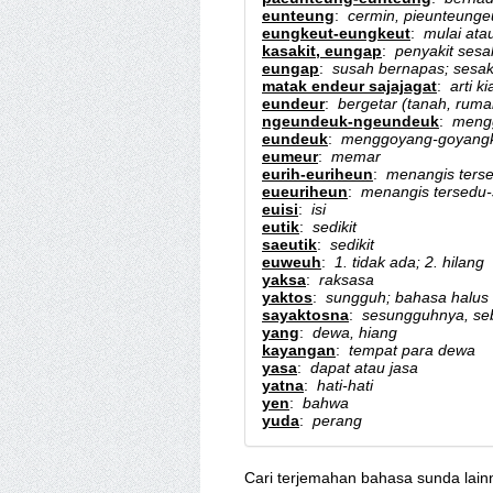
eunteung
:
cermin, pieunteung
eungkeut-eungkeut
:
mulai ata
kasakit, eungap
:
penyakit ses
eungap
:
susah bernapas; sesa
matak endeur sajajagat
:
arti 
eundeur
:
bergetar (tanah, ruma
ngeundeuk-ngeundeuk
:
meng
eundeuk
:
menggoyang-goyangk
eumeur
:
memar
eurih-euriheun
:
menangis ters
eueuriheun
:
menangis tersedu
euisi
:
isi
eutik
:
sedikit
saeutik
:
sedikit
euweuh
:
1. tidak ada; 2. hilang
yaksa
:
raksasa
yaktos
:
sungguh; bahasa halus d
sayaktosna
:
sesungguhnya, se
yang
:
dewa, hiang
kayangan
:
tempat para dewa
yasa
:
dapat atau jasa
yatna
:
hati-hati
yen
:
bahwa
yuda
:
perang
Cari terjemahan bahasa sunda lain