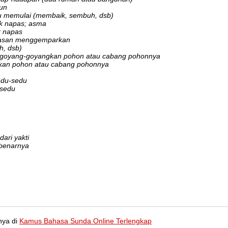
eun
u memulai (membaik, sembuh, dsb)
ak napas; asma
k napas
kiasan menggemparkan
h, dsb)
goyang-goyangkan pohon atau cabang pohonnya
an pohon atau cabang pohonnya
edu-sedu
-sedu
ari yakti
benarnya
nya di
Kamus Bahasa Sunda Online Terlengkap