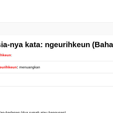
ia-nya kata: ngeurihkeun (Bah
ihkeun
:
eurihkeun
:
menuangkan
ap-hadapan (dua rumah atau bangunan)