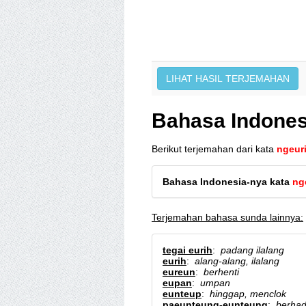
Bahasa Indones
Berikut terjemahan dari kata
ngeur
Bahasa Indonesia-nya kata
ng
Terjemahan bahasa sunda lainnya:
tegai eurih
:
padang ilalang
eurih
:
alang-alang, ilalang
eureun
:
berhenti
eupan
:
umpan
eunteup
:
hinggap, menclok
paeunteung-eunteung
:
berhad