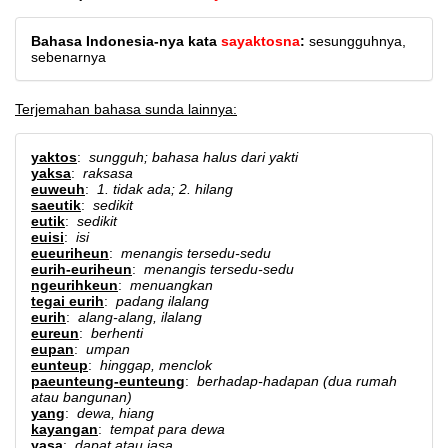
Bahasa Indonesia-nya kata
sayaktosna
:
sesungguhnya,
sebenarnya
Terjemahan bahasa sunda lainnya:
yaktos
:
sungguh; bahasa halus dari yakti
yaksa
:
raksasa
euweuh
:
1. tidak ada; 2. hilang
saeutik
:
sedikit
eutik
:
sedikit
euisi
:
isi
eueuriheun
:
menangis tersedu-sedu
eurih-euriheun
:
menangis tersedu-sedu
ngeurihkeun
:
menuangkan
tegai eurih
:
padang ilalang
eurih
:
alang-alang, ilalang
eureun
:
berhenti
eupan
:
umpan
eunteup
:
hinggap, menclok
paeunteung-eunteung
:
berhadap-hadapan (dua rumah
atau bangunan)
yang
:
dewa, hiang
kayangan
:
tempat para dewa
yasa
:
dapat atau jasa