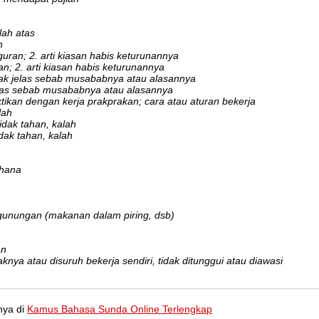
lah atas
n
uran; 2. arti kiasan habis keturunannya
n; 2. arti kiasan habis keturunannya
tidak jelas sebab musababnya atau alasannya
 jelas sebab musababnya atau alasannya
ktikan dengan kerja prakprakan; cara atau aturan bekerja
lah
tidak tahan, kalah
idak tahan, kalah
rhana
unungan (makanan dalam piring, dsb)
an
knya atau disuruh bekerja sendiri, tidak ditunggui atau diawasi
nya di
Kamus Bahasa Sunda Online Terlengkap