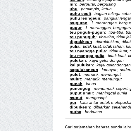
nih
:
berputar, berpusing
uhu
:
pemimpin, ketua
puhu ceuli
:
bagian telinga sebe
puhu leungeun
:
pangkal lenga
muguran
:
1. meranggas, bergug
pugur
:
1. meranggas, bergugura
teu puguh-puguh
:
tiba-tiba, 
teu pupuguh
:
tiba-tiba, tidak
diprakkeun
:
dipraktekkan, dibu
pulia
:
tidak kuat, tidak tahan, ka
teu nyangga pulia
:
tidak kuat, 
teu mangga pulia
:
tidak kuat, t
pulukan
:
kayu gelondongan
kai pulukan
:
kayu gelondongan
sapulukaneun
:
lumayan, sede
pulut
:
menarik, memungut
mulut
:
menarik, memungut
punah
:
lunas
puncugug
:
menumpuk seperti g
puput umur
:
meninggal dunia
muput
:
mengasapi
pur
:
kata antar untuk melepask
dipurkeun
:
dibiarkan sekehenda
purba
:
berkuasa
Cari terjemahan bahasa sunda lain