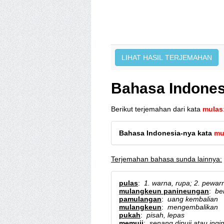
Bahasa Indones
Berikut terjemahan dari kata
mulas
Bahasa Indonesia-nya kata
mu
Terjemahan bahasa sunda lainnya:
pulas
:
1. warna, rupa; 2. pewar
mulangkeun panineungan
:
be
pamulangan
:
uang kembalian
mulangkeun
:
mengembalikan
pukah
:
pisah, lepas
memuji
:
senang dipuji atau ing