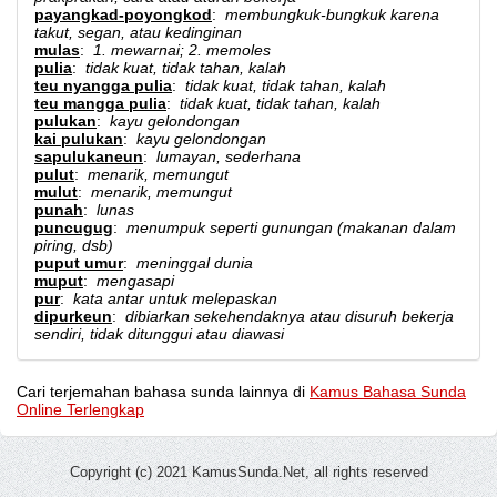
payangkad-poyongkod
:
membungkuk-bungkuk karena
takut, segan, atau kedinginan
mulas
:
1. mewarnai; 2. memoles
pulia
:
tidak kuat, tidak tahan, kalah
teu nyangga pulia
:
tidak kuat, tidak tahan, kalah
teu mangga pulia
:
tidak kuat, tidak tahan, kalah
pulukan
:
kayu gelondongan
kai pulukan
:
kayu gelondongan
sapulukaneun
:
lumayan, sederhana
pulut
:
menarik, memungut
mulut
:
menarik, memungut
punah
:
lunas
puncugug
:
menumpuk seperti gunungan (makanan dalam
piring, dsb)
puput umur
:
meninggal dunia
muput
:
mengasapi
pur
:
kata antar untuk melepaskan
dipurkeun
:
dibiarkan sekehendaknya atau disuruh bekerja
sendiri, tidak ditunggui atau diawasi
Cari terjemahan bahasa sunda lainnya di
Kamus Bahasa Sunda
Online Terlengkap
Copyright (c) 2021 KamusSunda.Net, all rights reserved