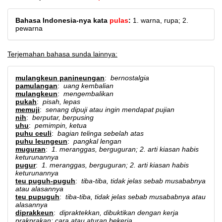
Bahasa Indonesia-nya kata
pulas
:
1. warna, rupa; 2.
pewarna
Terjemahan bahasa sunda lainnya:
mulangkeun panineungan
:
bernostalgia
pamulangan
:
uang kembalian
mulangkeun
:
mengembalikan
pukah
:
pisah, lepas
memuji
:
senang dipuji atau ingin mendapat pujian
nih
:
berputar, berpusing
uhu
:
pemimpin, ketua
puhu ceuli
:
bagian telinga sebelah atas
puhu leungeun
:
pangkal lengan
muguran
:
1. meranggas, berguguran; 2. arti kiasan habis
keturunannya
pugur
:
1. meranggas, berguguran; 2. arti kiasan habis
keturunannya
teu puguh-puguh
:
tiba-tiba, tidak jelas sebab musababnya
atau alasannya
teu pupuguh
:
tiba-tiba, tidak jelas sebab musababnya atau
alasannya
diprakkeun
:
dipraktekkan, dibuktikan dengan kerja
prakprakan; cara atau aturan bekerja