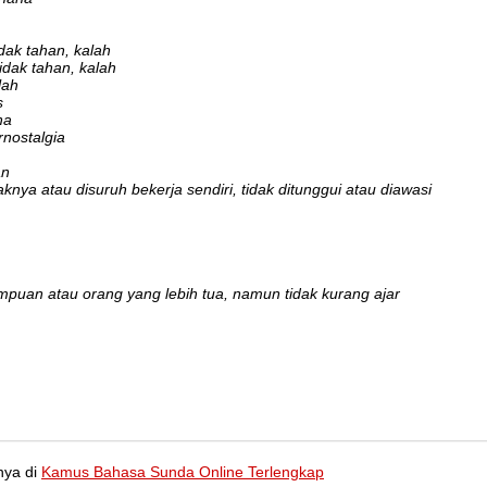
idak tahan, kalah
tidak tahan, kalah
lah
s
na
rnostalgia
an
knya atau disuruh bekerja sendiri, tidak ditunggui atau diawasi
mpuan atau orang yang lebih tua, namun tidak kurang ajar
nya di
Kamus Bahasa Sunda Online Terlengkap