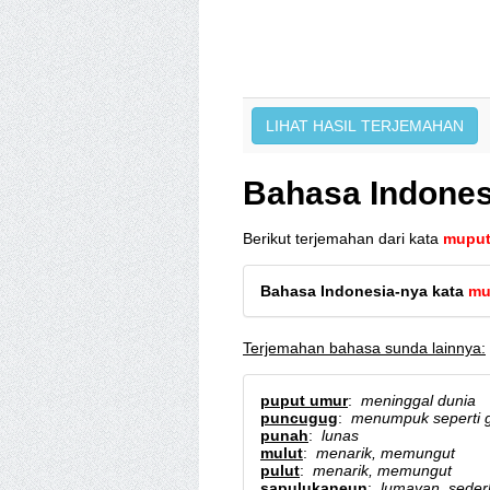
Bahasa Indones
Berikut terjemahan dari kata
mupu
Bahasa Indonesia-nya kata
mu
Terjemahan bahasa sunda lainnya:
puput umur
:
meninggal dunia
puncugug
:
menumpuk seperti g
punah
:
lunas
mulut
:
menarik, memungut
pulut
:
menarik, memungut
sapulukaneun
:
lumayan, sede