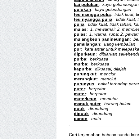
kai pulukan
:
kayu gelondongan
pulukan
:
kayu gelondongan
teu mangga pulia
:
tidak kuat, t
teu nyangga pulia
:
tidak kuat, 
pulia
:
tidak kuat, tidak tahan, ka
mulas
:
1. mewarnai; 2. memole
pulas
:
1. warna, rupa; 2. pewar
mulangkeun panineungan
:
be
pamulangan
:
uang kembalian
pur
:
kata antar untuk melepask
dipurkeun
:
dibiarkan sekehenda
purba
:
berkuasa
murba
:
berkuasa
kapurba
:
dikuasai, dijajah
purungkut
:
menciut
merungkut
:
menciut
purunyus
:
nakal terhadap pere
puter
:
berputar
muter
:
berputar
muterkeun
:
memutar
manuk puter
:
burung balam
puuk
:
dirundung
dipuuk
:
dirundung
panon
:
mata
Cari terjemahan bahasa sunda lain