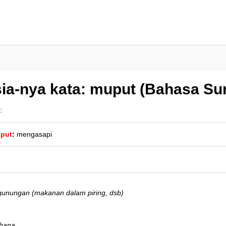
ia-nya kata: muput (Bahasa Su
t
:
put
:
mengasapi
unungan (makanan dalam piring, dsb)
rhana